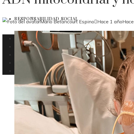
RESPONSABILIDAD SOCIAL
Mario Betancourt Espino
Hace 1 año
Hace
Panamá
Ciencia y tecnología
Inversiones y negocios
Cultura y ocio
Responsabilidad Social