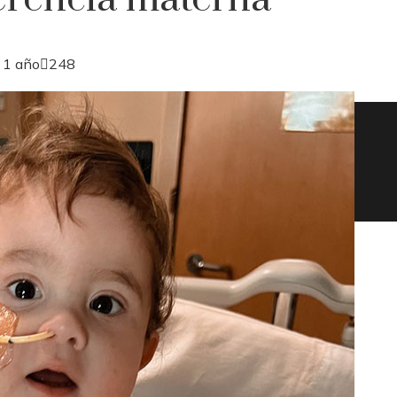
 1 año
248