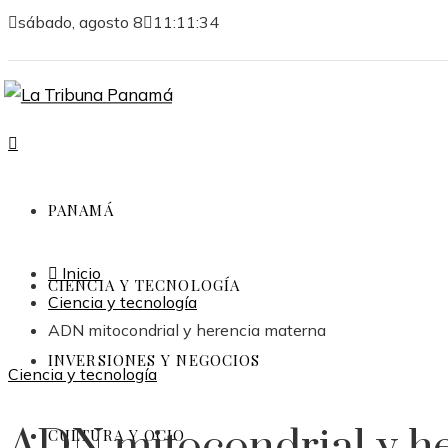
sábado, agosto 8
11:11:35
PANAMÁ
Inicio
CIENCIA Y TECNOLOGÍA
Ciencia y tecnología
ADN mitocondrial y herencia materna
INVERSIONES Y NEGOCIOS
Ciencia y tecnología
ADN mitocondrial y h
CULTURA Y OCIO