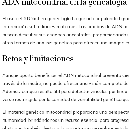
ADN mitocondrial en la genealogía
El uso del ADNmt en genealogía ha ganado popularidad grac
información sobre linajes maternos. Las pruebas de ADN mit
buscan descubrir sus orígenes ancestrales, proporcionando 
otras formas de análisis genético para ofrecer una imagen 
Retos y limitaciones
Aunque aporta beneficios, el ADN mitocondrial presenta cier
través de la madre, no puede ofrecer una visión completa d
Además, aunque resulta útil para detectar vínculos por línea
verse restringida por la cantidad de variabilidad genética q
El material genético mitocondrial proporciona una perspectiv
humanidad, brindándonos un recurso esencial para progresar
obstante, también destaca la importancia de realizar estud