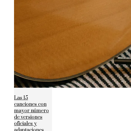
Las 15
canciones con
mayor número
de versiones
oficiales y
adaptaciones