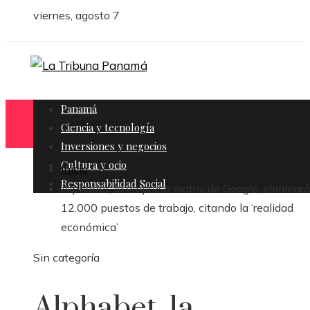
viernes, agosto 7
Panamá
Ciencia y tecnología
Inversiones y negocios
Cultura y ocio
Inicio
Responsabilidad Social
Alphabet, la empresa matriz de Google, eliminará
12.000 puestos de trabajo, citando la ‘realidad
económica’
Sin categoría
Alphabet, la