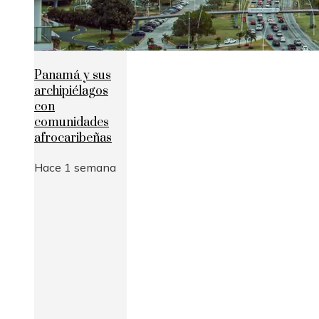
Panamá y sus
archipiélagos
con
comunidades
afrocaribeñas
Hace 1 semana