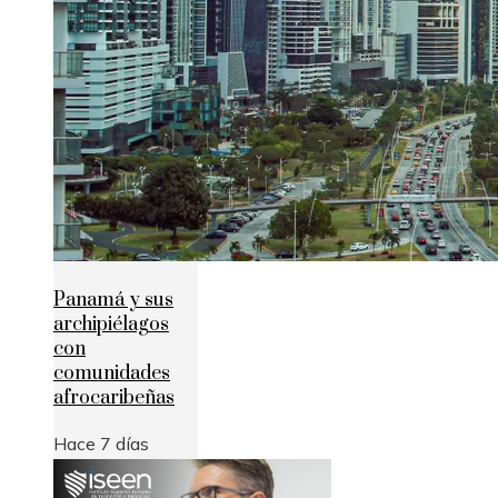
Panamá y sus
archipiélagos
con
comunidades
afrocaribeñas
Hace 7 días