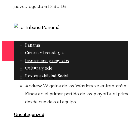
jueves, agosto 6
12:30:18
Panamá
Ciencia y tecnología
Inversiones y negocios
Cultura y ocio
Inicio
Responsabilidad Social
Uncategorized
Andrew Wiggins de los Warriors se enfrentará a 
Kings en el primer partido de los playoffs, el prim
desde que dejó el equipo
Uncategorized