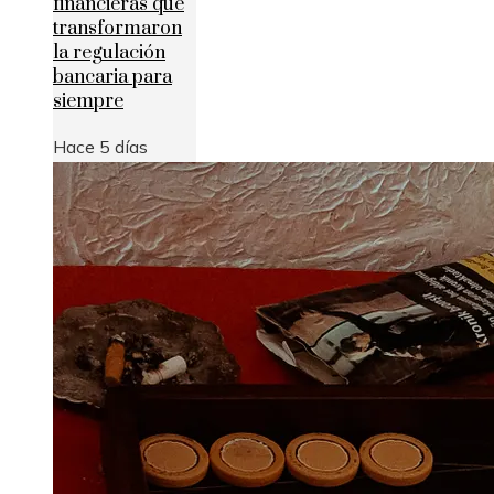
financieras que
transformaron
la regulación
bancaria para
siempre
Hace 5 días