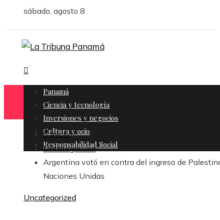
sábado, agosto 8
Panamá
Ciencia y tecnología
Inversiones y negocios
Cultura y ocio
Inicio
Responsabilidad Social
Uncategorized
Argentina votó en contra del ingreso de Palestin
Naciones Unidas
Uncategorized