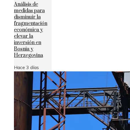
Análisis de
medidas para
disminuir la
fragmentación
económica y
elevar la
inversión en
Bosnia y
Herzegovina
Hace 3 días