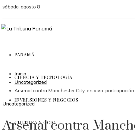
sábado, agosto 8
PANAMÁ
Inicio
CIENCIA Y TECNOLOGÍA
Uncategorized
Arsenal contra Manchester City, en vivo: participación
INVERSIONES Y NEGOCIOS
Uncategorized
Arsenal contra Manches
CULTURA Y OCIO