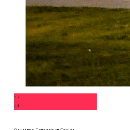
27
Jul
Por
Mario Betancourt Espino