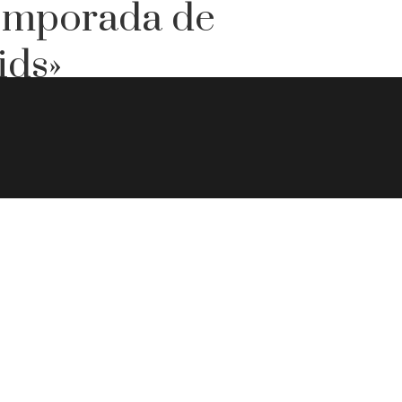
temporada de
ids»