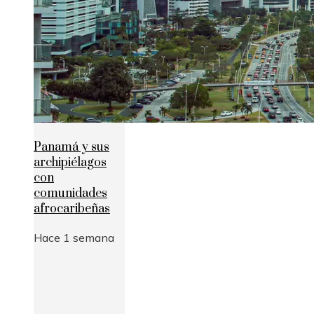
Panamá y sus
archipiélagos
con
comunidades
afrocaribeñas
Hace 1 semana