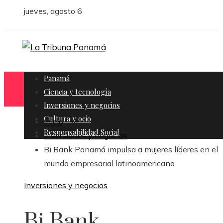
jueves, agosto 6
Panamá
Ciencia y tecnología
Inversiones y negocios
Cultura y ocio
Inicio
Responsabilidad Social
Inversiones y negocios
Bi Bank Panamá impulsa a mujeres líderes en el
mundo empresarial latinoamericano
Inversiones y negocios
Bi Bank