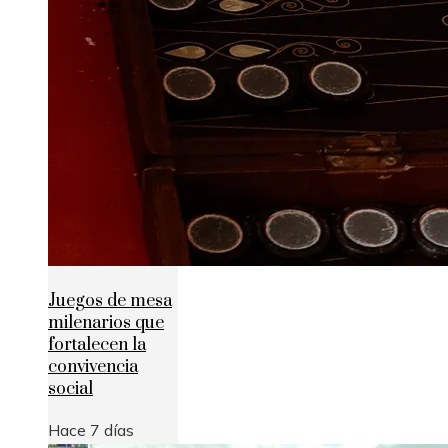
Juegos de mesa
milenarios que
fortalecen la
convivencia
social
Hace 7 días