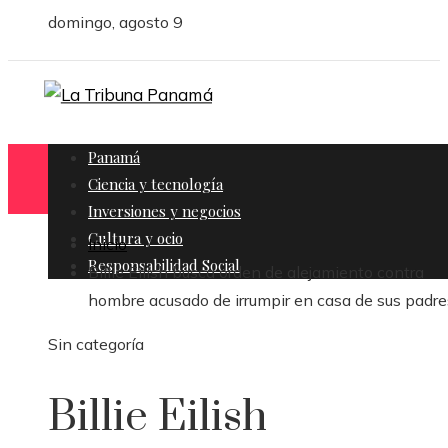
domingo, agosto 9
Panamá
Ciencia y tecnología
Inversiones y negocios
Cultura y ocio
Inicio
Responsabilidad Social
Billie Eilish busca orden de alejamiento contra
hombre acusado de irrumpir en casa de sus padre
Sin categoría
Billie Eilish