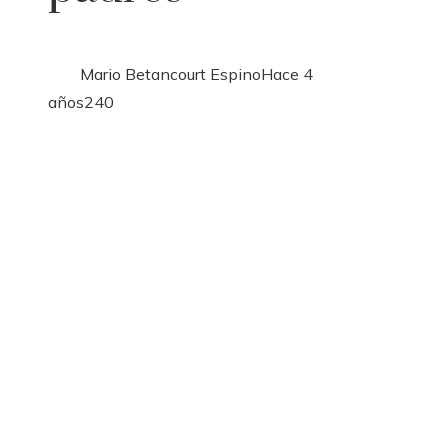
Mario Betancourt Espino
Hace 4
años
240