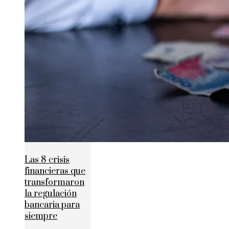
Las 8 crisis
financieras que
transformaron
la regulación
bancaria para
siempre