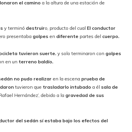
onaron el camino
a la altura de una estación de
es
y terminó
destruir
o, producto del cual
El conductor
ero presentaba
golpes
en
diferente
partes del
cuerpo.
cicleta tuvieron suerte.
y solo terminaron con
golpes
ron en un
terreno baldío.
sedán no pudo realizar
en la escena
prueba de
udaron
tuvieron que
trasladarlo intubado
a él
sala de
 Rafael Hernández’, debido a la
gravedad de sus
ductor del sedán sí estaba bajo los efectos del