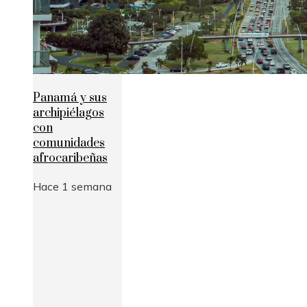
Panamá y sus
archipiélagos
con
comunidades
afrocaribeñas
Hace 1 semana