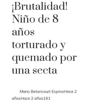
¡Brutalidad!
Niño de 8
años
torturado y
quemado por
una secta
Mario Betancourt Espino
Hace 2
años
Hace 2 años
161