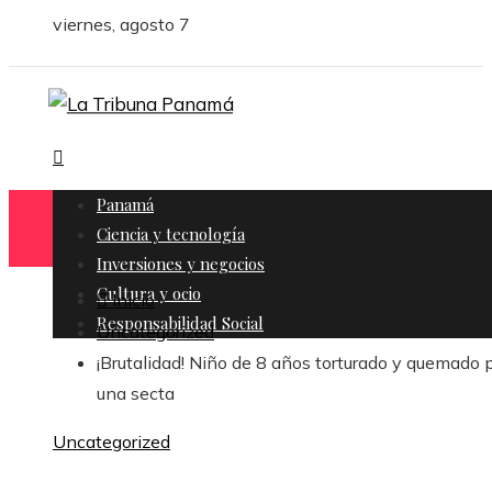
viernes, agosto 7
Panamá
Ciencia y tecnología
Inversiones y negocios
Cultura y ocio
Inicio
Responsabilidad Social
Uncategorized
¡Brutalidad! Niño de 8 años torturado y quemado 
una secta
Uncategorized