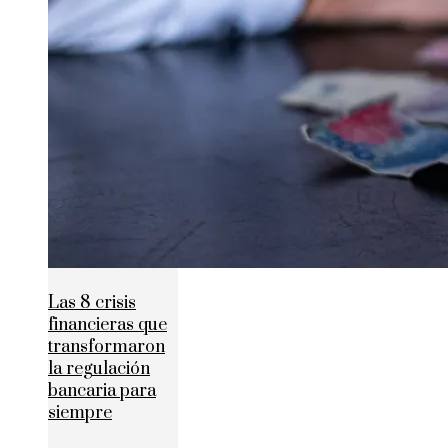
Las 8 crisis
financieras que
transformaron
la regulación
bancaria para
siempre