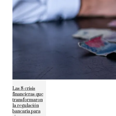
Las 8 crisis
financieras que
transformaron
la regulación
bancaria para