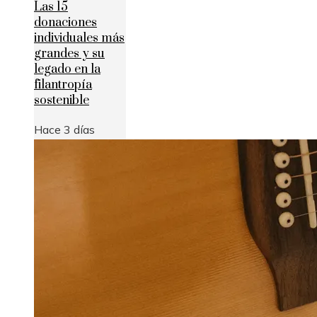
Las 15
donaciones
individuales más
grandes y su
legado en la
filantropía
sostenible
Hace 3 días