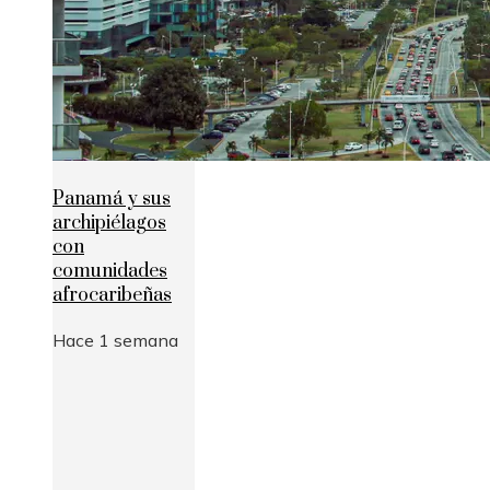
Panamá y sus
archipiélagos
con
comunidades
afrocaribeñas
Hace 1 semana