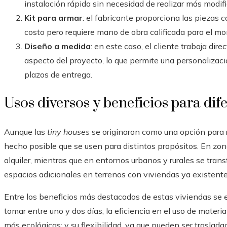
instalación rápida sin necesidad de realizar más modif
Kit para armar
: el fabricante proporciona las piezas c
costo pero requiere mano de obra calificada para el mo
Diseño a medida
: en este caso, el cliente trabaja di
aspecto del proyecto, lo que permite una personalizaci
plazos de entrega.
Usos diversos y beneficios para dif
Aunque las
tiny houses
se originaron como una opción para r
hecho posible que se usen para distintos propósitos. En zona
alquiler, mientras que en entornos urbanos y rurales se trans
espacios adicionales en terrenos con viviendas ya existente
Entre los beneficios más destacados de estas viviendas se e
tomar entre uno y dos días; la eficiencia en el uso de materi
más ecológicas; y su flexibilidad, ya que pueden ser traslad