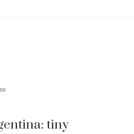
000
entina: tiny