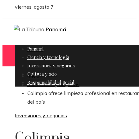
viernes, agosto 7
Panamá
Ciencia y tecnología
Inversiones y negocios
Cultura y ocio
Inicio
Responsabilidad Social
Inversiones y negocios
Colimpia ofrece limpieza profesional en restaura
del país
Inversiones y negocios
Colimpia