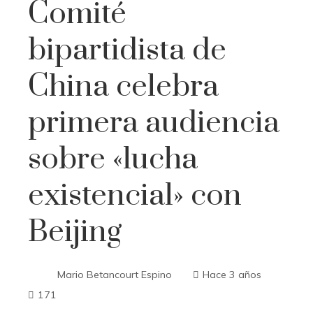
Comité
bipartidista de
China celebra
primera audiencia
sobre «lucha
existencial» con
Beijing
Mario Betancourt Espino
Hace 3 años
171