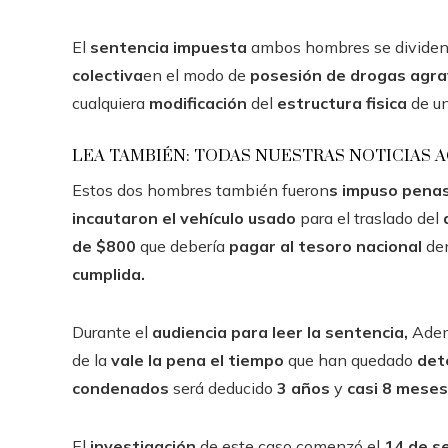
El
sentencia impuesta
ambos hombres se divide
colectiva
en el modo de
posesión de drogas agr
cualquiera
modificación
del
estructura fisica
de u
LEA TAMBIÉN: TODAS NUESTRAS NOTICIAS 
Estos dos hombres también fueron
s impuso pena
incautaron el vehículo usado
para el traslado del
de $800
que debería
pagar al tesoro nacional
de
cumplida.
Durante el
audiencia para leer la sentencia,
Adem
de la
vale la pena el tiempo
que han quedado
det
condenados
será deducido
3 años
y
casi 8 mese
El
investigación
de este caso comenzó el
14 de s