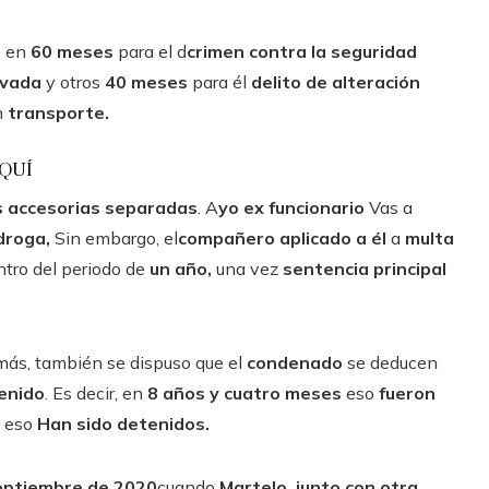
n en
60 meses
para el d
crimen contra la seguridad
avada
y otros
40 meses
para él
delito de alteración
n
transporte.
AQUÍ
s accesorias separadas
. A
yo ex funcionario
Vas a
droga,
Sin embargo, el
compañero aplicado a él
a
multa
ntro del periodo de
un año,
una vez
sentencia principal
ás, también se dispuso que el
condenado
se deducen
enido
. Es decir, en
8 años y cuatro meses
eso
fueron
s
eso
Han sido detenidos.
eptiembre de 2020
cuando
Martelo, junto con otra