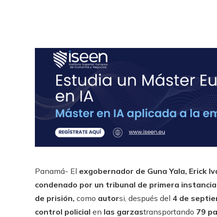
Panamá- El
exgobernador de Guna Yala, Erick I
condenado por un tribunal de primera instancia
de prisión,
como
autor
si, después del
4 de septi
control policial
en
las garzas
transportando
79 pa