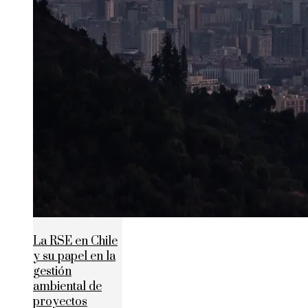
La RSE en Chile
y su papel en la
gestión
ambiental de
proyectos