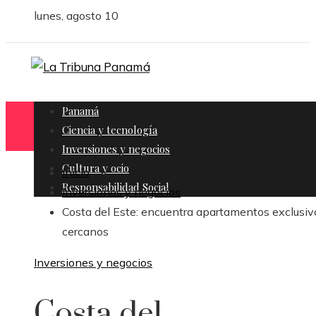
lunes, agosto 10
Panamá
Ciencia y tecnología
Inversiones y negocios
Cultura y ocio
Inicio
Responsabilidad Social
Inversiones y negocios
Costa del Este: encuentra apartamentos exclusiv
cercanos
Inversiones y negocios
Costa del