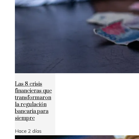
Las 8 crisis
financieras que
transformaron
la regulación
bancaria para
siempre
Hace 2 días