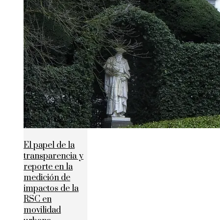
El papel de la
transparencia y
reporte en la
medición de
impactos de la
RSC en
movilidad