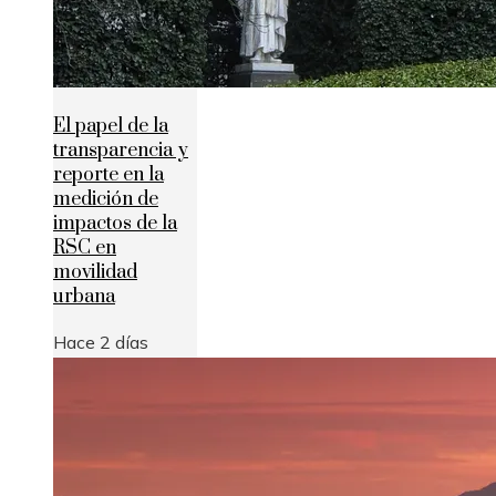
El papel de la
transparencia y
reporte en la
medición de
impactos de la
RSC en
movilidad
urbana
Hace 2 días