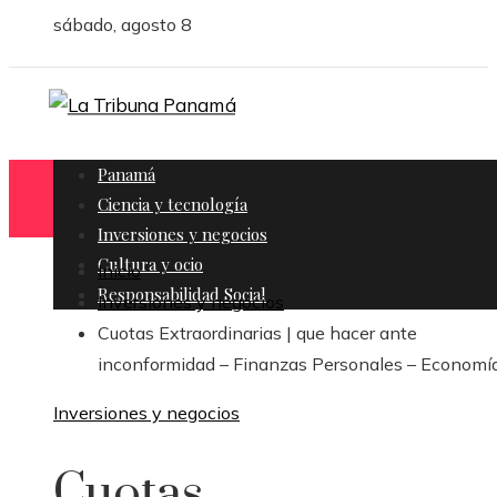
sábado, agosto 8
Panamá
Ciencia y tecnología
Inversiones y negocios
Cultura y ocio
Inicio
Responsabilidad Social
Inversiones y negocios
Cuotas Extraordinarias | que hacer ante
inconformidad – Finanzas Personales – Economí
Inversiones y negocios
Cuotas