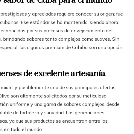
 y sabor de Cuba para el mundo
restigiosas y apreciadas requiere conocer su origen: fue
s cubanos. Ese estándar se ha mantenido, siendo ahora
 reconocidos por sus procesos de envejecimiento del
as, brindando sabores tanto complejos como suaves. Sin
 especial, los cigarros premium de Cohiba son una opción
üenses de excelente artesanía
emium, y posiblemente una de sus principales ofertas
Oliva son altamente solicitados por su meticulosa
stión uniforme y una gama de sabores complejos, desde
gualable de fortaleza y suavidad. Las generaciones
osas, ya que sus productos se encuentran entre los
s en todo el mundo.