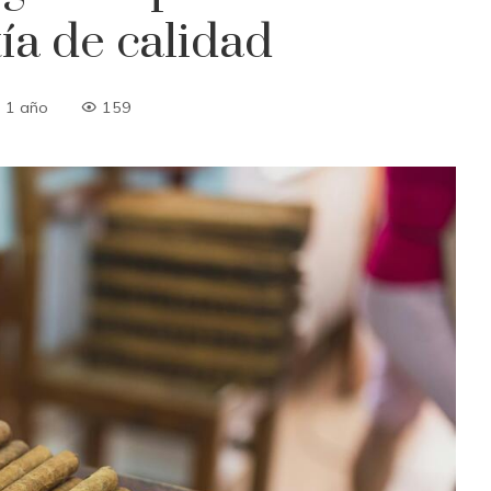
a de calidad
 1 año
159