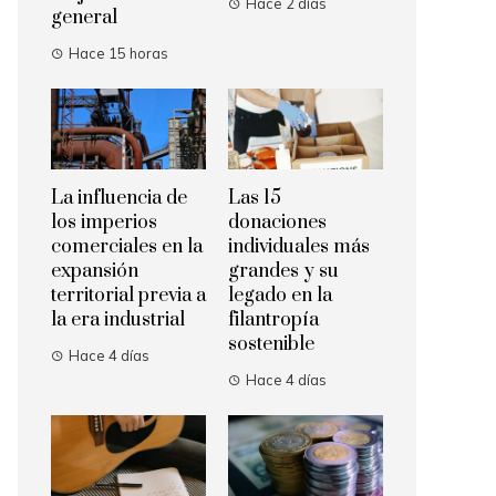
Hace 2 días
general
Hace 15 horas
La influencia de
Las 15
los imperios
donaciones
comerciales en la
individuales más
expansión
grandes y su
territorial previa a
legado en la
la era industrial
filantropía
sostenible
Hace 4 días
Hace 4 días