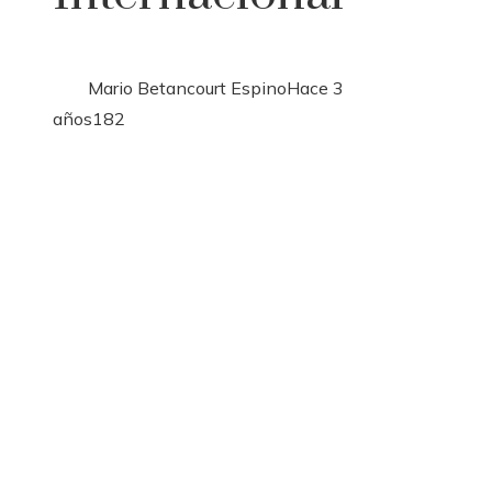
Mario Betancourt Espino
Hace 3
años
182