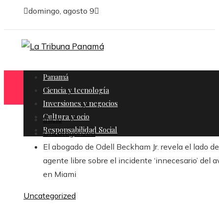
domingo, agosto 9
Panamá
Ciencia y tecnología
Inversiones y negocios
Cultura y ocio
Inicio
Responsabilidad Social
Uncategorized
El abogado de Odell Beckham Jr. revela el lado de
agente libre sobre el incidente ‘innecesario’ del a
en Miami
Uncategorized