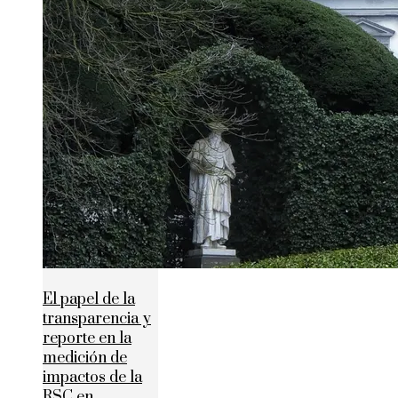
El papel de la
transparencia y
reporte en la
medición de
impactos de la
RSC en