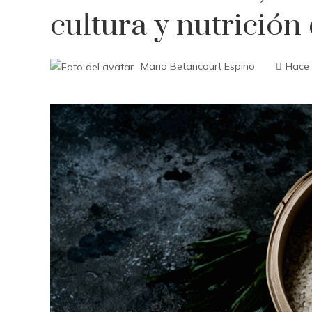
cultura y nutrició
Mario Betancourt Espino
Hace