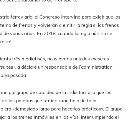
ria ferroviaria, el Congreso intervino para exigir que los
ema de frenos y volvieran a emitir la regla si los frenos
so de varios años. En 2018, cuando la regla aún no se
etiró.
idents très médiatisés, nous avons pris des mesures
uites», a déclaré un responsable de l’administration
emana pasada.
ncipal grupo de cabildeo de la industria, dijo que los
 en las pruebas que tenían «una tasa de falla
do era «demasiado largo para hacerlos prácticos». El grupo
ejar a los trenes inmóviles en las vías, interrumpiendo el