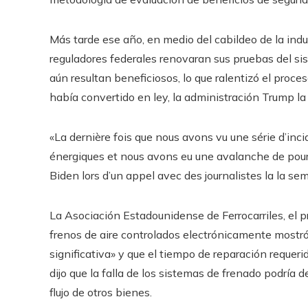
Más tarde ese año, en medio del cabildeo de la indust
reguladores federales renovaran sus pruebas del sist
aún resultan beneficiosos, lo que ralentizó el proce
había convertido en ley, la administración Trump la r
«La dernière fois que nous avons vu une série d’inc
énergiques et nous avons eu une avalanche de pours
Biden lors d’un appel avec des journalistes la la s
La Asociación Estadounidense de Ferrocarriles, el pri
frenos de aire controlados electrónicamente
mostró
significativa» y que el tiempo de reparación requeri
dijo que la falla de los sistemas de frenado podría d
flujo de otros bienes.