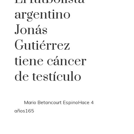
argentino
Jonás
Gutiérrez
tiene cáncer
de testículo
Mario Betancourt Espino
Hace 4
años
165