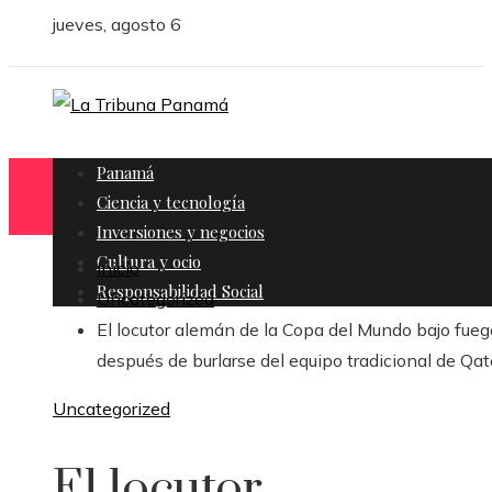
jueves, agosto 6
Panamá
Ciencia y tecnología
Inversiones y negocios
Cultura y ocio
Inicio
Responsabilidad Social
Uncategorized
El locutor alemán de la Copa del Mundo bajo fueg
después de burlarse del equipo tradicional de Qat
Uncategorized
El locutor