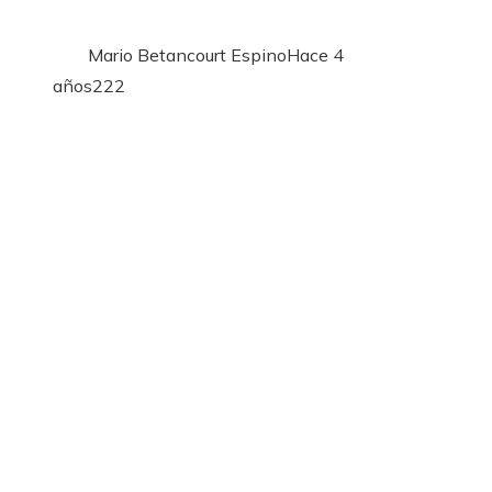
Mario Betancourt Espino
Hace 4
años
222