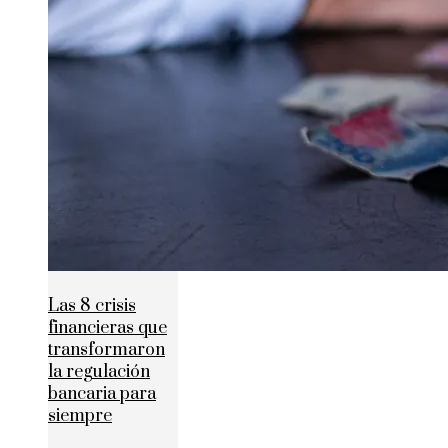
Las 8 crisis
financieras que
transformaron
la regulación
bancaria para
siempre