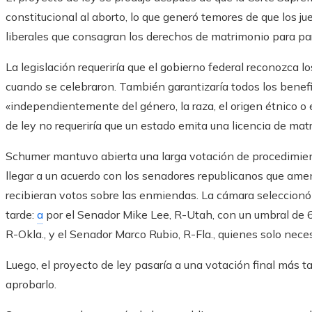
constitucional al aborto, lo que generó temores de que los 
liberales que consagran los derechos de matrimonio para par
La legislación requeriría que el gobierno federal reconozca 
cuando se celebraron. También garantizaría todos los benef
«independientemente del género, la raza, el origen étnico o e
de ley no requeriría que un estado emita una licencia de matri
Schumer mantuvo abierta una larga votación de procedimie
llegar a un acuerdo con los senadores republicanos que am
recibieran votos sobre las enmiendas. La cámara seleccionó 
tarde:
a
por el Senador Mike Lee, R-Utah, con un umbral de 6
R-Okla., y el Senador Marco Rubio, R-Fla., quienes solo nec
Luego, el proyecto de ley pasaría a una votación final más ta
aprobarlo.