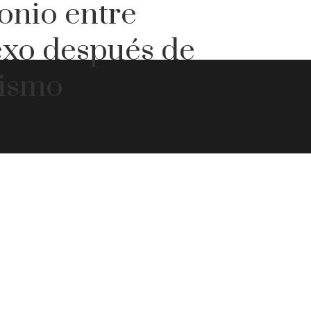
onio entre
exo después de
nismo