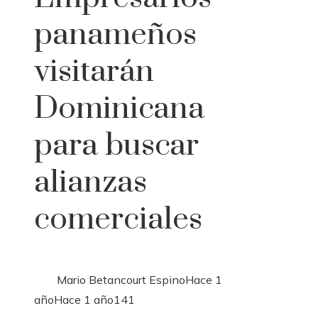
panameños
visitarán
Dominicana
para buscar
alianzas
comerciales
Mario Betancourt Espino
Hace 1
año
Hace 1 año
141