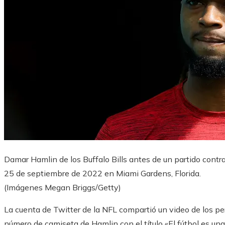
Damar Hamlin de los Buffalo Bills antes de un partido contr
25 de septiembre de 2022 en Miami Gardens, Florida.
(Imágenes Megan Briggs/Getty)
La cuenta de Twitter de la NFL compartió un video de los pe
número de camiseta de Hamlin con el título «El fútbol es una 