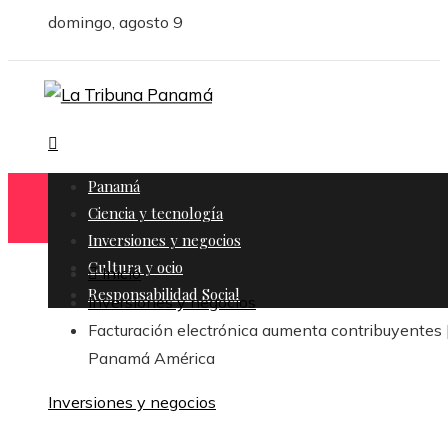
domingo, agosto 9
Panamá
Ciencia y tecnología
Inversiones y negocios
Cultura y ocio
Inicio
Responsabilidad Social
Inversiones y negocios
Facturación electrónica aumenta contribuyentes 
Panamá América
Inversiones y negocios