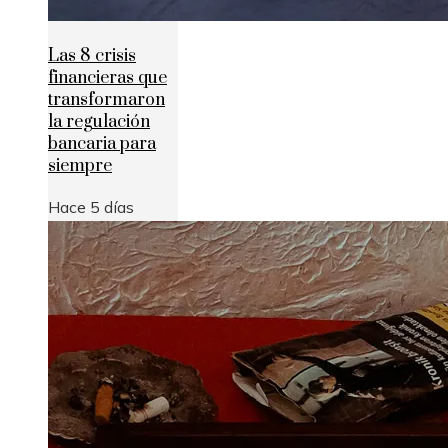
Las 8 crisis
financieras que
transformaron
la regulación
bancaria para
siempre
Hace 5 días