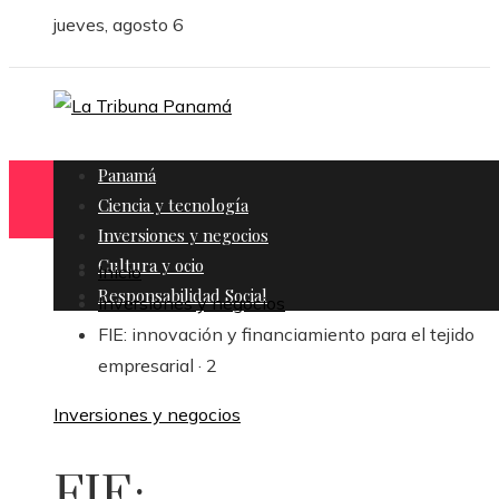
jueves, agosto 6
Panamá
Ciencia y tecnología
Inversiones y negocios
Cultura y ocio
Inicio
Responsabilidad Social
Inversiones y negocios
FIE: innovación y financiamiento para el tejido
empresarial · 2
Inversiones y negocios
FIE: