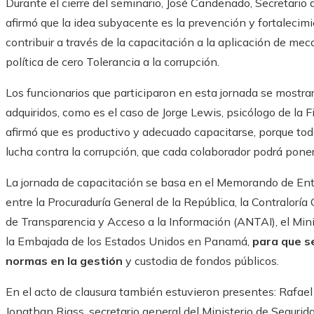
Durante el cierre del seminario, José Candenado, Secretario 
afirmó que la idea subyacente es la prevención y fortalecimi
contribuir a través de la capacitación a la aplicación de me
política de cero Tolerancia a la corrupción.
Los funcionarios que participaron en esta jornada se mostr
adquiridos, como es el caso de Jorge Lewis, psicólogo de la F
afirmó que es productivo y adecuado capacitarse, porque to
lucha contra la corrupción, que cada colaborador podrá poner
La jornada de capacitación se basa en el Memorando de Ent
entre la Procuraduría General de la República, la Contraloría
de Transparencia y Acceso a la Información (ANTAI), el Mini
la Embajada de los Estados Unidos en Panamá,
para que se
normas en la gestión
y custodia de fondos públicos.
En el acto de clausura también estuvieron presentes: Rafael 
Jonathan Rigss, secretario general del Ministerio de Segurid