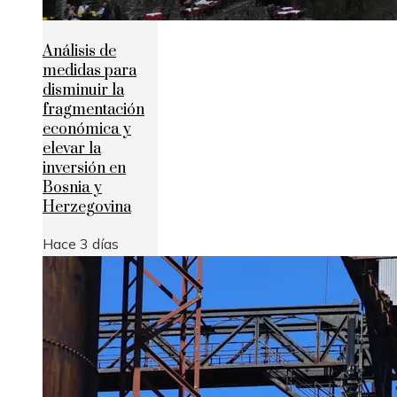
Análisis de
medidas para
disminuir la
fragmentación
económica y
elevar la
inversión en
Bosnia y
Herzegovina
Hace 3 días