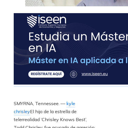
SMYRNA, Tennessee. —
kyle
chrisley
El hijo de la estrella de
telerrealidad ‘Chrisley Knows Best’,
Todd Chrisley, fue acusado de agresión