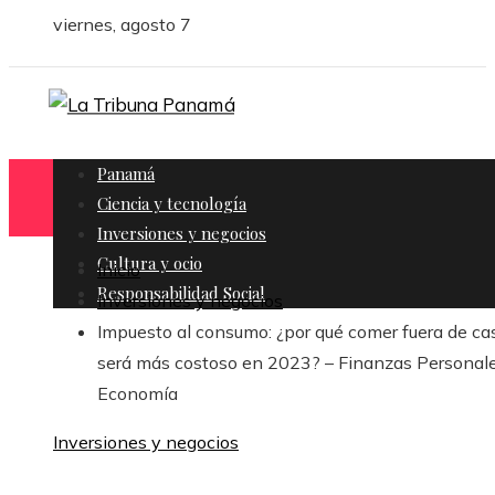
viernes, agosto 7
Panamá
Ciencia y tecnología
Inversiones y negocios
Cultura y ocio
Inicio
Responsabilidad Social
Inversiones y negocios
Impuesto al consumo: ¿por qué comer fuera de ca
será más costoso en 2023? – Finanzas Personale
Economía
Inversiones y negocios