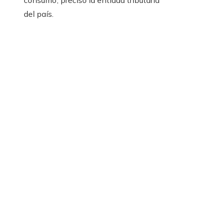
consumo’, precisó la entidad tributaria
del país.