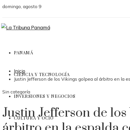
domingo, agosto 9
PANAMÁ
Inicio
CIENCIA Y TECNOLOGÍA
Justin Jefferson de los Vikings golpea al árbitro en la 
Sin categoría
INVERSIONES Y NEGOCIOS
Justin Jefferson de los
CULTURA Y OCIO
árbitro en la espalda c