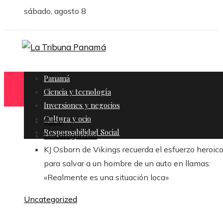
sábado, agosto 8
Panamá
Ciencia y tecnología
Inversiones y negocios
Cultura y ocio
Inicio
Responsabilidad Social
Uncategorized
KJ Osborn de Vikings recuerda el esfuerzo heroic
para salvar a un hombre de un auto en llamas:
«Realmente es una situación loca»
Uncategorized