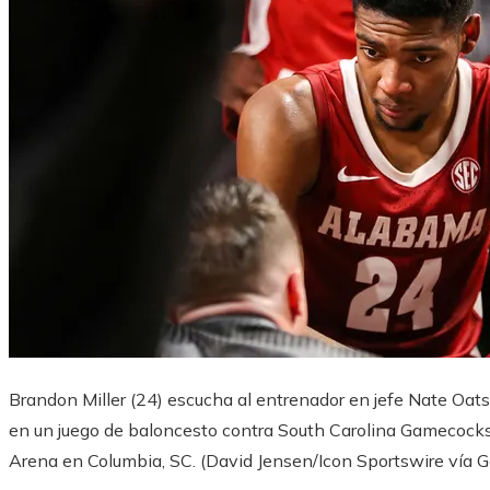
Brandon Miller (24) escucha al entrenador en jefe Nate Oa
en un juego de baloncesto contra South Carolina Gamecocks 
Arena en Columbia, SC.
(David Jensen/Icon Sportswire vía 