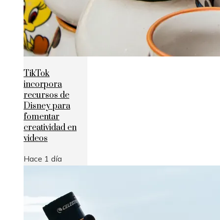
TikTok
incorpora
recursos de
Disney para
fomentar
creatividad en
videos
Hace 1 día