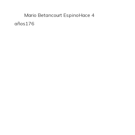
Mario Betancourt Espino
Hace 4
años
176