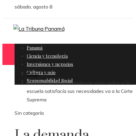
sábado, agosto 8
Panamá
Ciencia y tecnología
Inversiones y negocios
Cultura y ocio
Inicio
Responsabilidad Social
La demanda de un estudiante sordo sobre si la
escuela satisfacía sus necesidades va a la Corte
Suprema
Sin categoría
La demanda