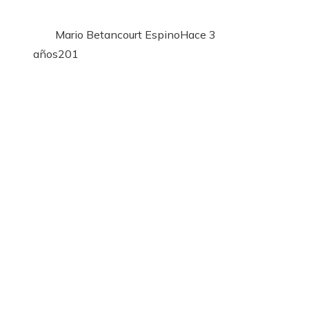
Mario Betancourt Espino
Hace 3
años
201