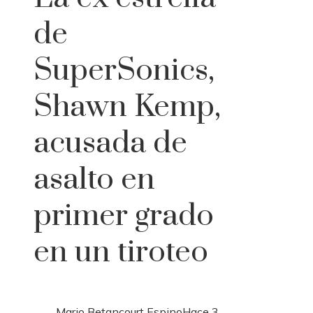
de
SuperSonics,
Shawn Kemp,
acusada de
asalto en
primer grado
en un tiroteo
Mario Betancourt Espino
Hace 3