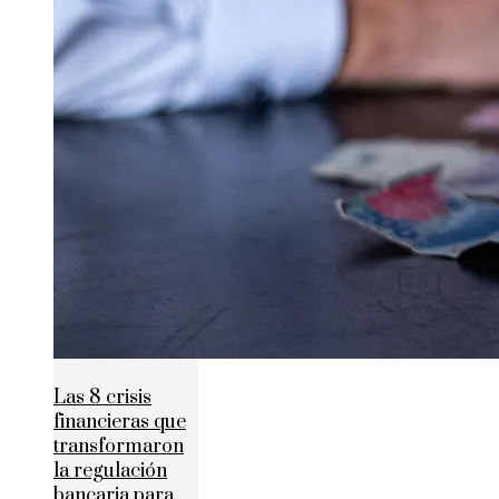
Las 8 crisis
financieras que
transformaron
la regulación
bancaria para