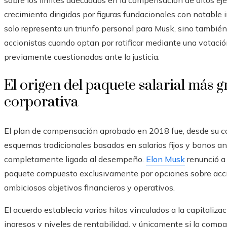
sobre los límites adecuados en la compensación de altos ej
crecimiento dirigidas por figuras fundacionales con notable i
solo representa un triunfo personal para Musk, sino también 
accionistas cuando optan por ratificar mediante una votació
previamente cuestionadas ante la justicia.
El origen del paquete salarial más g
corporativa
El plan de compensación aprobado en 2018 fue, desde su co
esquemas tradicionales basados en salarios fijos y bonos anu
completamente ligada al desempeño.
Elon Musk
renunció a 
paquete compuesto exclusivamente por opciones sobre acci
ambiciosos objetivos financieros y operativos.
El acuerdo establecía varios hitos vinculados a la capitaliza
ingresos y niveles de rentabilidad, y únicamente si la co