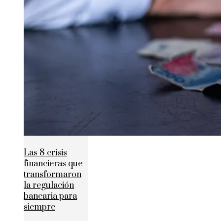
Las 8 crisis
financieras que
transformaron
la regulación
bancaria para
siempre