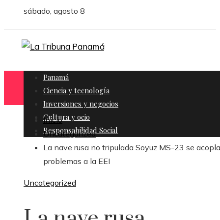
sábado, agosto 8
Panamá
Ciencia y tecnología
Inversiones y negocios
Cultura y ocio
Inicio
Responsabilidad Social
Uncategorized
La nave rusa no tripulada Soyuz MS-23 se acopla
problemas a la EEI
Uncategorized
La nave rusa