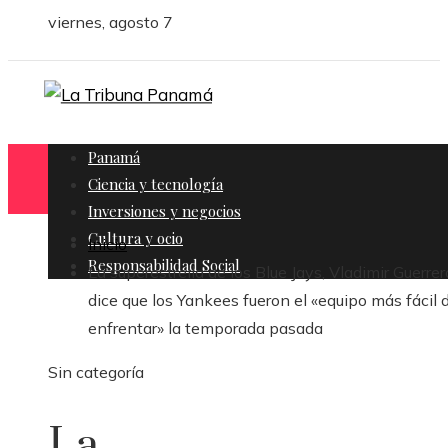
viernes, agosto 7
Panamá
Ciencia y tecnología
Inversiones y negocios
Cultura y ocio
Inicio
Responsabilidad Social
La superestrella de los Blue Jays, Vladimir Guerrero 
dice que los Yankees fueron el «equipo más fácil 
enfrentar» la temporada pasada
Sin categoría
La