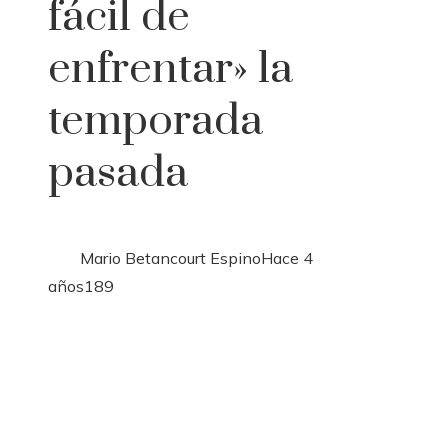
fácil de
enfrentar» la
temporada
pasada
Mario Betancourt Espino
Hace 4
años
189