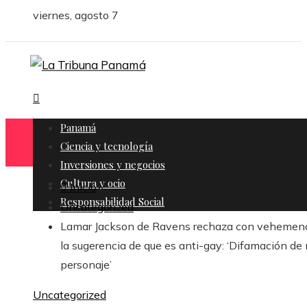
viernes, agosto 7
Panamá
Ciencia y tecnología
Inversiones y negocios
Cultura y ocio
Inicio
Responsabilidad Social
Uncategorized
Lamar Jackson de Ravens rechaza con vehemen
la sugerencia de que es anti-gay: ‘Difamación de
personaje’
Uncategorized