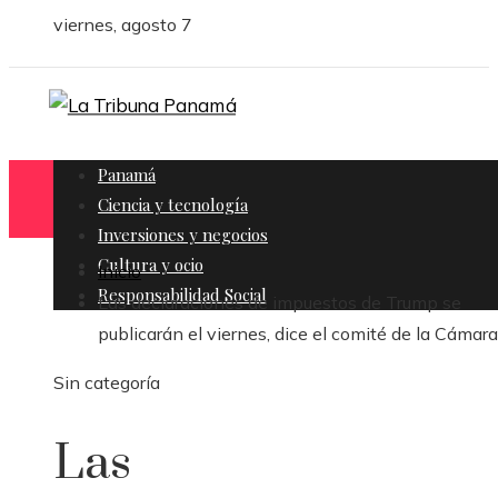
viernes, agosto 7
Panamá
Ciencia y tecnología
Inversiones y negocios
Cultura y ocio
Inicio
Responsabilidad Social
Las declaraciones de impuestos de Trump se
publicarán el viernes, dice el comité de la Cámara
Sin categoría
Las