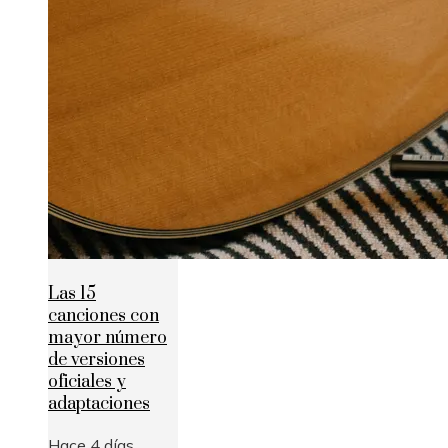
Las 15
canciones con
mayor número
de versiones
oficiales y
adaptaciones
Hace 4 días