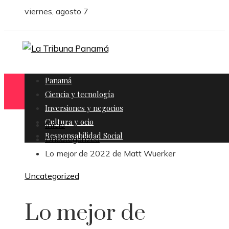
viernes, agosto 7
Panamá
Ciencia y tecnología
Inversiones y negocios
Cultura y ocio
Inicio
Responsabilidad Social
Uncategorized
Lo mejor de 2022 de Matt Wuerker
Uncategorized
Lo mejor de