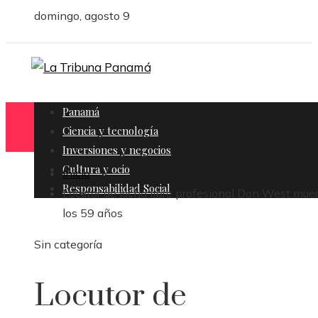
domingo, agosto 9
Panamá
Ciencia y tecnología
Inversiones y negocios
Cultura y ocio
Inicio
Responsabilidad Social
Locutor de lucha libre profesional Don West mue
los 59 años
Sin categoría
Locutor de