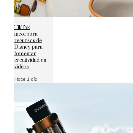
TikTok
incorpora
recursos de
Disney para
fomentar
creatividad en
videos
Hace 1 día